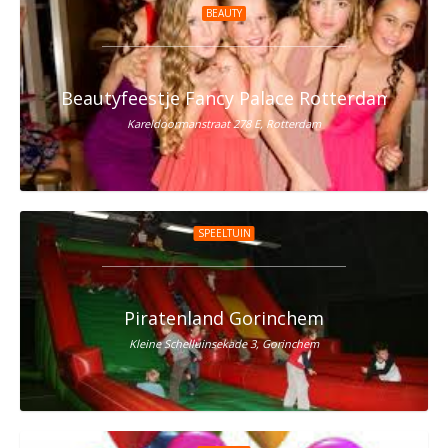
BEAUTY
Beautyfeestje Fancy Palace Rotterdam
Kareldoormanstraat 278 E, Rotterdam
SPEELTUIN
Piratenland Gorinchem
Kleine Schelluinsekade 3, Gorinchem