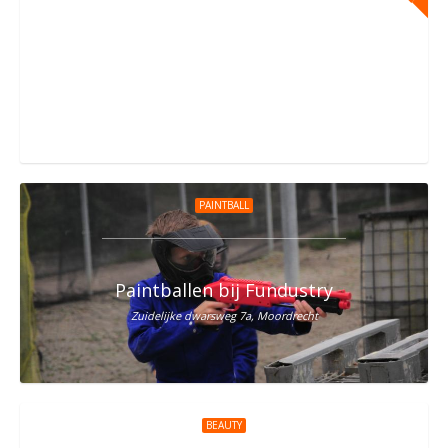
Glowgolf & Gamen bij Sir Winston
Noorderweg 22B, Schiedam
PAINTBALL
Paintballen bij Fundustry
Zuidelijke dwarsweg 7a, Moordrecht
BEAUTY