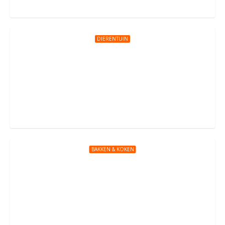
DIERENTUIN
Diergaarde Blijdorp
Blijdorplaan 8, Rotterdam
BAKKEN & KOKEN
Kookfeestje bij Kinderkeuken Rotterdam
Ringdijk 76, Rotterdam