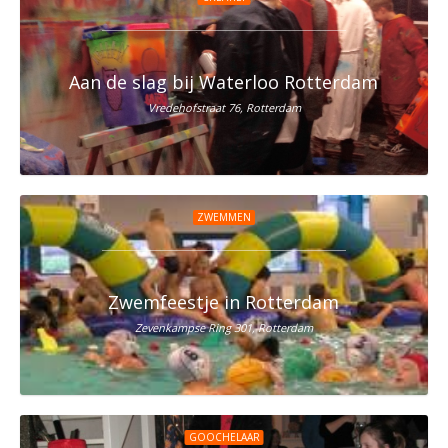
Aan de slag bij Waterloo Rotterdam
Vredehofstraat 76, Rotterdam
ZWEMMEN
Zwemfeestje in Rotterdam
Zevenkampse Ring 301, Rotterdam
GOOCHELAAR