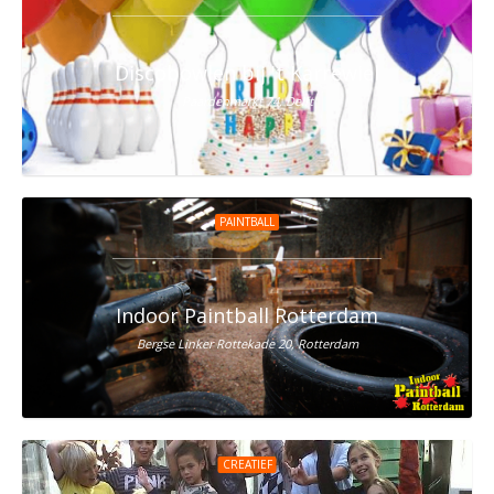
Discobowlen bij 't Karrewiel
Paardenmarkt 74, Delft
PAINTBALL
Indoor Paintball Rotterdam
Bergse Linker Rottekade 20, Rotterdam
CREATIEF