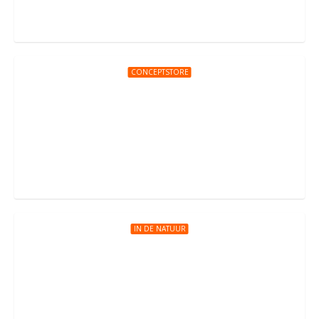
CONCEPTSTORE
LEGO-feestje bij De Bonte Bouwplaats
Hugo de Grootstraat 99, Delft
IN DE NATUUR
Manege de Prinsenstad
Rijksstraatweg 145, Delft