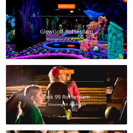
MINIGOLF
GlowGolf Rotterdam
Rhijnspoor 277, Rotterdam
BOWLEN
Dok 99 Rotterdam
Straatweg 99, Rotterdam