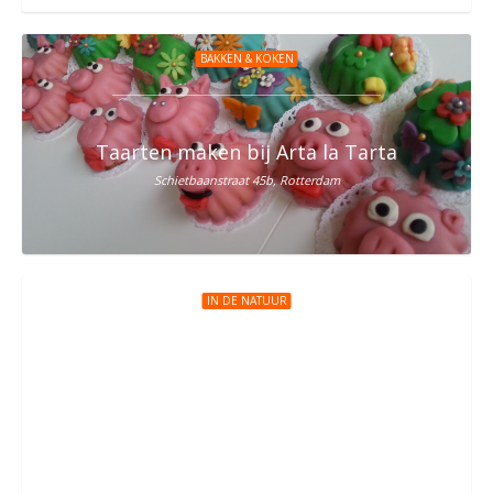
BAKKEN & KOKEN
Taarten maken bij Arta la Tarta
Schietbaanstraat 45b, Rotterdam
IN DE NATUUR
Natuurspeeltuin de Speeldernis
Roel Langerakweg 25b, Rotterdam