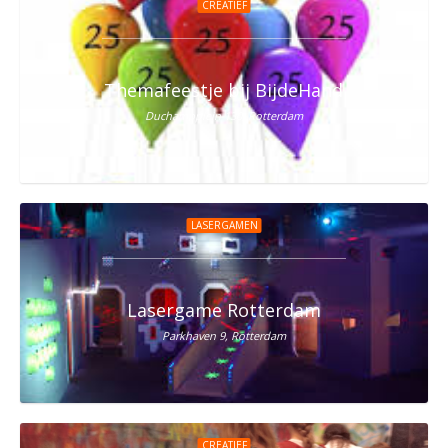
CREATIEF
Themafeestje bij BijdeHand
Duchampplein 130, Rotterdam
LASERGAMEN
Lasergame Rotterdam
Parkhaven 9, Rotterdam
CREATIEF