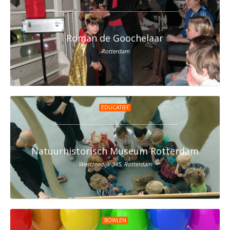
Roman de Goochelaar
Rotterdam
EDUCATIEF
Natuurhistorisch Museum Rotterdam
Westzeedijk 345, Rotterdam
BOWLEN