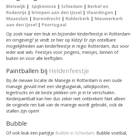
Bleiswijk
|
Spijkenisse
|
Schiedam
|
Berkel en
Rodenrijs
|
Krimpen aan den IJssel
|
Vlaardingen
|
Maassluis
|
Barendrecht
|
Ridderkerk
|
Nieuwerkerk
aan den IJssel
|
Poortugaal
Op zoek naar een leuk en bijzonder kinderfeestje in Rotterdam
en omgeving? Je vindt ze hier op Kidzy! Er zijn ontelbare
mogelijkheden aan kinderfeestje in regio Rotterdam, dus voor
ieder wat wils. Feestjes voor jongens, meisjes, binnen of
buiten en voor alle leeftijden.
Paintballen bij
Heldenfeestje
Bij de nieuwe locatie de Manege in Rotterdam is een oude
manage gevuld met een vliegtuigwrak, uitkijkposten,
legertrucks en de beste plekken om je in te verschuilen.
Kinderpaintball kan hier dus zeker niet ontbreken! Niet alleen
de originele ren bak van de manege wordt gebruikt, ook de
stallen zijn open!
Bubble
Of ook leuk een partijtje
Bubble in Schiedam
. Bubble voetbal,