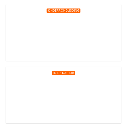
KINDERRONDLEIDING
Euromast
Parkhaven 20, Rotterdam
IN DE NATUUR
Recreatieoord Binnenmaas
Vrouwehuisjesweg 1, Mijnsheerenland