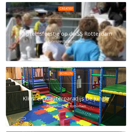
CREATIEF
Kapteinsfeestje op de SS Rotterdam
Katendrecht, Rotterdam
BOWLEN
Klim- en Klauterparadijs De Jungle
Parallelweg 4c, Rotterdam