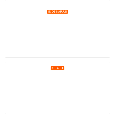
IN DE NATUUR
FutureLand
Europaweg 902, Rotterdam
CREATIEF
Atelier Lokaal Lekkerkerk
Jan Tomstraat 4, Lekkerkerk