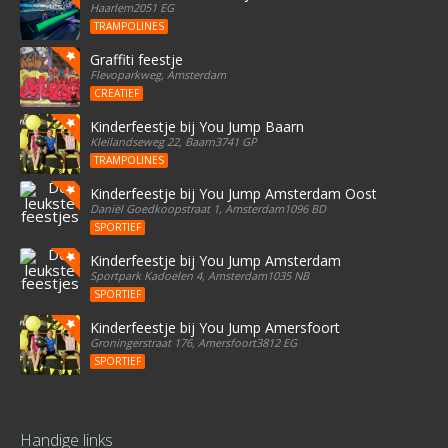
Haarlem2051 EG
TRAMPOLINES
Graffiti feestje
Flevoparkweg, Amsterdam
CREATIEF
Kinderfeestje bij You Jump Baarn
Kleilandseweg 22, Baarn3741 GP
TRAMPOLINES
Kinderfeestje bij You Jump Amsterdam Oost
Daniël Goedkoopstraat 1, Amsterdam1096 BD
SPORTIEF
Kinderfeestje bij You Jump Amsterdam
Sportpark Kadoelen 4, Amsterdam1035 NB
SPORTIEF
Kinderfeestje bij You Jump Amersfoort
Groningerstraat 176, Amersfoort3812 EG
SPORTIEF
Handige links