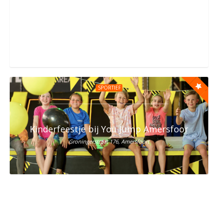
Kinderfeestje bij You Jump Amsterdam
Sportpark Kadoelen 4, Amsterdam
SPORTIEF
Kinderfeestje bij You Jump Amersfoort
Groningerstraat 176, Amersfoort