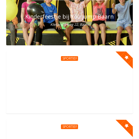
Kinderfeestje bij You Jump Baarn
Kleilandseweg 22, Baarn
SPORTIEF
Kinderfeestje bij You Jump Amsterdam Oost
Daniël Goedkoopstraat 1, Amsterdam
SPORTIEF