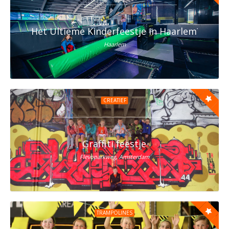
Het Ultieme Kinderfeestje in Haarlem? Vier h
Haarlem
CREATIEF
Graffiti feestje
Flevoparkweg, Amsterdam
TRAMPOLINES