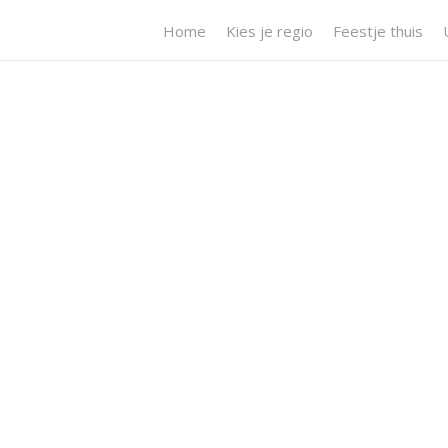
Home
Kies je regio
Feestje thuis