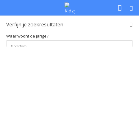
Verfijn je zoekresultaten
Waar woont de jarige?
Loading
Soort feestje
Leeftijd
Prijs per kind
map...
Soort feestje
Leeftijd
Prijs per kind
Kies regio
Kies regio
Zoek
Uitgebreid zoeken
Home
Zoekresultaten