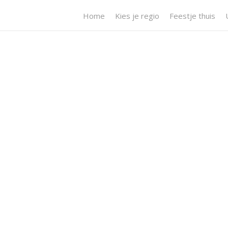
Home
Kies je regio
Feestje thuis