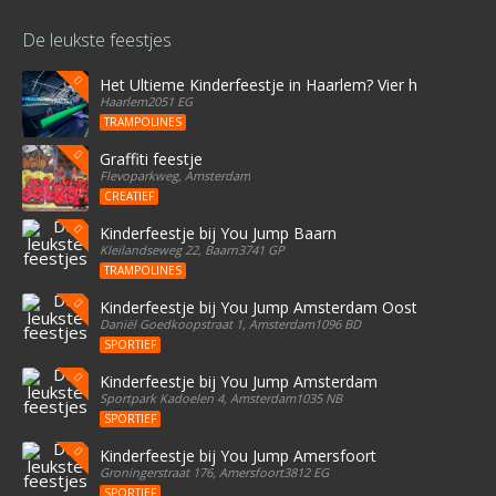
De leukste feestjes
Het Ultieme Kinderfeestje in Haarlem? Vier het bij Stree
Haarlem2051 EG
TRAMPOLINES
Graffiti feestje
Flevoparkweg, Amsterdam
CREATIEF
Kinderfeestje bij You Jump Baarn
Kleilandseweg 22, Baarn3741 GP
TRAMPOLINES
Kinderfeestje bij You Jump Amsterdam Oost
Daniël Goedkoopstraat 1, Amsterdam1096 BD
SPORTIEF
Kinderfeestje bij You Jump Amsterdam
Sportpark Kadoelen 4, Amsterdam1035 NB
SPORTIEF
Kinderfeestje bij You Jump Amersfoort
Groningerstraat 176, Amersfoort3812 EG
SPORTIEF