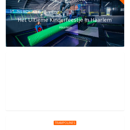
Het Ultieme Kinderfeestje in Haarlem? Vier h
Haarlem
Kinderfeestje bij You Jump Waalwijk
Bachlaan 10, Waalwijk
TRAMPOLINES