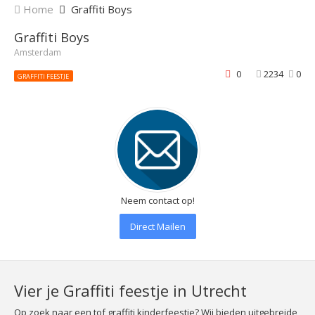
Home
Graffiti Boys
Graffiti Boys
Amsterdam
0
2234
0
GRAFFITI FEESTJE
Neem contact op!
Direct Mailen
Vier je Graffiti feestje in Utrecht
Op zoek naar een tof graffiti kinderfeestje? Wij bieden uitgebreide