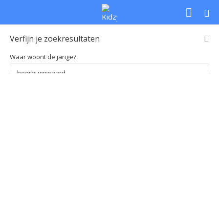
Verfijn je zoekresultaten
Waar woont de jarige?
Loading
Soort feestje
Leeftijd
Prijs per kind
map...
Soort feestje
Leeftijd
Prijs per kind
Kies regio
Kies regio
Zoek
Uitgebreid zoeken
Home
Zoekresultaten