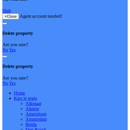
Sluit
Agent account needed!
×
Close
Delete property
Are you sure?
No
Yes
Delete property
Are you sure?
No
Yes
Home
Kies je regio
Alkmaar
Almere
Amersfoort
Amsterdam
Breda
Den Bosch