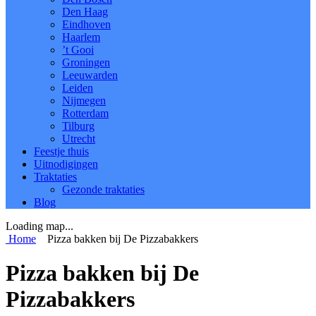
Den Haag
Eindhoven
Haarlem
’t Gooi
Groningen
Leeuwarden
Leiden
Nijmegen
Rotterdam
Tilburg
Utrecht
Feestje thuis
Uitnodigingen
Traktaties
Gezonde traktaties
Blog
Loading map...
Home
Pizza bakken bij De Pizzabakkers
Pizza bakken bij De
Pizzabakkers