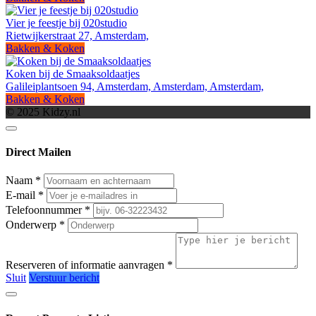
Vier je feestje bij 020studio
Rietwijkerstraat 27, Amsterdam,
Bakken & Koken
Koken bij de Smaaksoldaatjes
Galileiplantsoen 94, Amsterdam, Amsterdam, Amsterdam,
Bakken & Koken
© 2025 Kidzy.nl
Direct Mailen
Naam
*
E-mail
*
Telefoonnummer
*
Onderwerp
*
Reserveren of informatie aanvragen
*
Sluit
Verstuur bericht