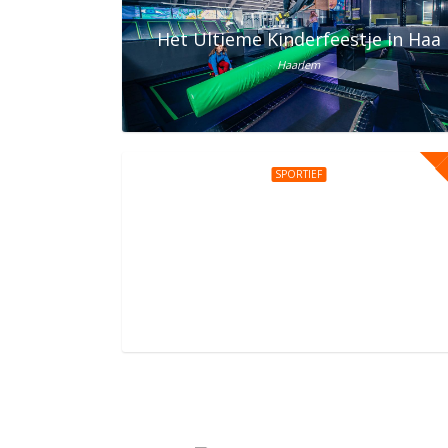
Het Ultieme Kinderfeestje in Haar
Haarlem
SPORTIEF
Kinderfeestje bij You Jump Amst
Daniël Goedkoopstraat 1, Amsterdam