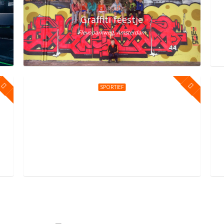
lem? Vier het bij Street Jump!
Graffiti feestje
Flevoparkweg, Amsterdam
SPORTIEF
erdam Oost
Kinderfeestje bij You Jump Amsterdam
Sportpark Kadoelen 4, Amsterdam