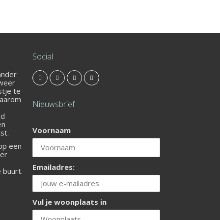
Social
 ander
 weer
stje te
Daarom
Nieuwsbrief
nd
en
Voornaam
st.
 op een
ier
Emailadres:
e buurt.
Vul je woonplaats in