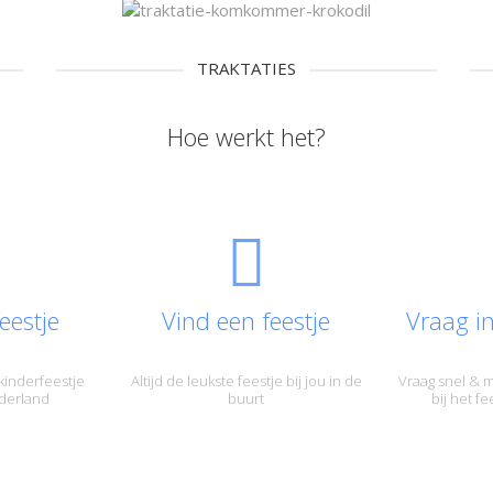
TRAKTATIES
Hoe werkt het?
eestje
Vind een feestje
Vraag i
kinderfeestje
Altijd de leukste feestje bij jou in de
Vraag snel & m
derland
buurt
bij het f