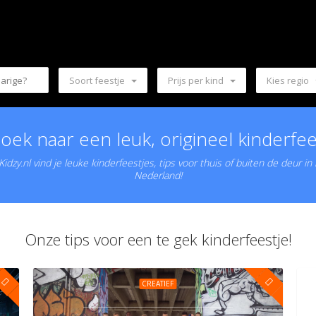
Soort feestje
Prijs per kind
Kies regio
oek naar een leuk, origineel kinderfee
idzy.nl vind je leuke kinderfeestjes, tips voor thuis of buiten de deur in
Nederland!
Onze tips voor een te gek kinderfeestje!
CREATIEF