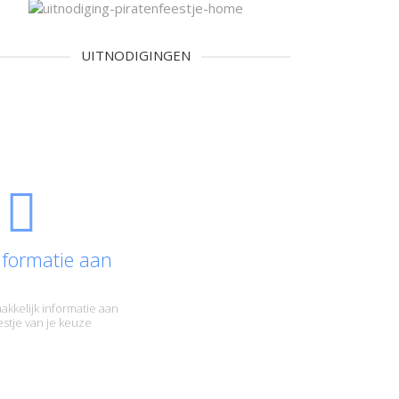
UITNODIGINGEN
nformatie aan
akkelijk informatie aan
eestje van je keuze