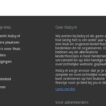
e links
Over Kidzy.nl
rkt Kidzy.nl
Wij weten bij kidzy.nl als geen
er het bij Street Jump!
hoe lastig het is om ieder jaar
ire plaatsen
een leuk en origineel kinderfee
bedenken én te organiseren. 
s voor thuis
hebben wij de allerleukste
ties
kinderfeestjes in heel Nederla
verzameld en op één handige 
igingen
overzichtelijke website geplaat
Kidzy.nl zorgt ervoor dat je je
simpele en overzichtelijke man
kunt oriënteren op het leukste
ybeleid
feestje voor je kind bij jou in d
 Oost
imer
Lees verder
Voor adverteerders