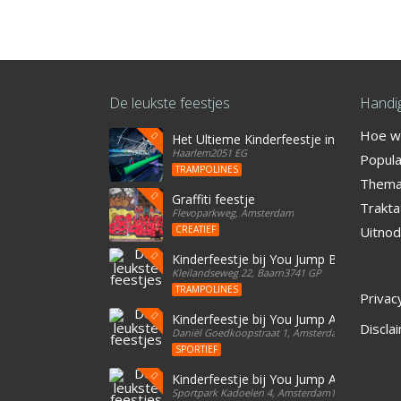
De leukste feestjes
Handig
Hoe we
Het Ultieme Kinderfeestje in Haarlem? Vi
Haarlem2051 EG
Popula
TRAMPOLINES
Thema'
Graffiti feestje
Trakta
Flevoparkweg, Amsterdam
CREATIEF
Uitnod
Kinderfeestje bij You Jump Baarn
Kleilandseweg 22, Baarn3741 GP
TRAMPOLINES
Privac
Kinderfeestje bij You Jump Amsterdam
Discla
Daniël Goedkoopstraat 1, Amsterdam1096 BD
SPORTIEF
Kinderfeestje bij You Jump Amsterdam
Sportpark Kadoelen 4, Amsterdam1035 NB