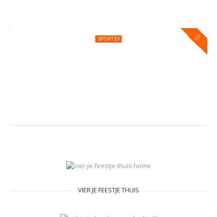
SPORTIEF
Kinderfeestje bij You Jump Amersfoort
Groningerstraat 176, Amersfoort
VIER JE FEESTJE THUIS