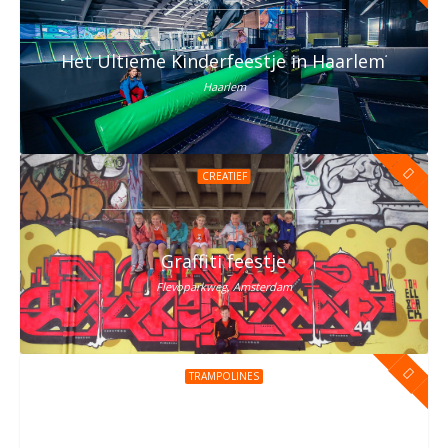
Het Ultieme Kinderfeestje in Haarlem? Vier h
Haarlem
CREATIEF
Graffiti feestje
Flevoparkweg, Amsterdam
TRAMPOLINES