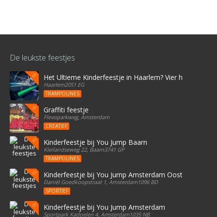
De leukste feestjes
Het Ultieme Kinderfeestje in Haarlem? Vier het bij Stree
Haarlem2051 EG
TRAMPOLINES
Graffiti feestje
Flevoparkweg, Amsterdam
CREATIEF
Kinderfeestje bij You Jump Baarn
Kleilandseweg 22, Baarn3741 GP
TRAMPOLINES
Kinderfeestje bij You Jump Amsterdam Oost
Daniël Goedkoopstraat 1, Amsterdam1096 BD
SPORTIEF
Kinderfeestje bij You Jump Amsterdam
Sportpark Kadoelen 4, Amsterdam1035 NB