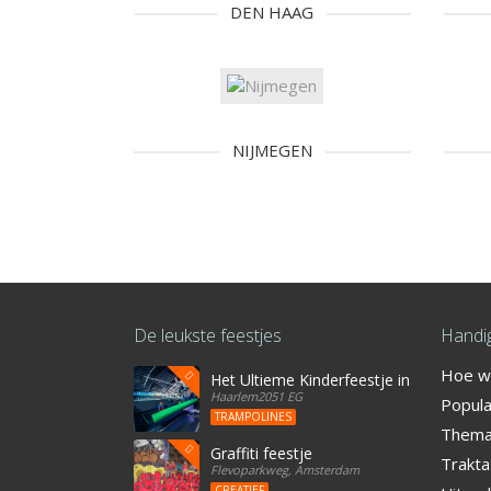
DEN HAAG
NIJMEGEN
De leukste feestjes
Handig
Hoe we
Het Ultieme Kinderfeestje in Haarlem? Vi
Haarlem2051 EG
Popula
TRAMPOLINES
Thema'
Graffiti feestje
Trakta
Flevoparkweg, Amsterdam
CREATIEF