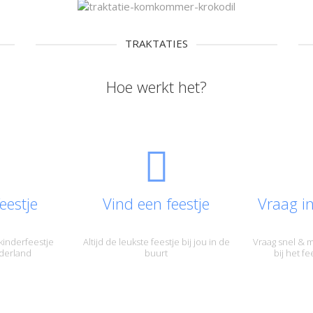
TRAKTATIES
Hoe werkt het?
eestje
Vind een feestje
Vraag i
kinderfeestje
Altijd de leukste feestje bij jou in de
Vraag snel & m
derland
buurt
bij het f