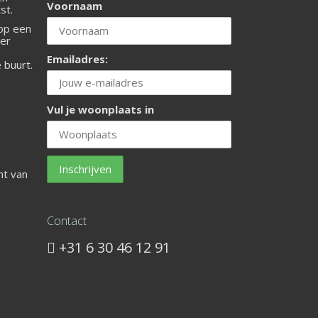
Voornaam
st.
 op een
ier
Emailadres:
e buurt.
Vul je woonplaats in
ht van
Contact
+31 6 30 46 12 91