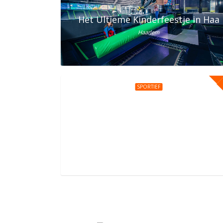
Het Ultieme Kinderfeestje in Haar
Haarlem
SPORTIEF
Kinderfeestje bij You Jump Amst
Daniël Goedkoopstraat 1, Amsterdam