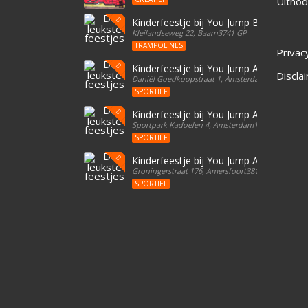
Uitnod
Kinderfeestje bij You Jump Baarn
Kleilandseweg 22, Baarn3741 GP
TRAMPOLINES
Privac
Kinderfeestje bij You Jump Amsterdam
Discla
Daniël Goedkoopstraat 1, Amsterdam1096 BD
SPORTIEF
Kinderfeestje bij You Jump Amsterdam
Sportpark Kadoelen 4, Amsterdam1035 NB
SPORTIEF
Kinderfeestje bij You Jump Amersfoort
Groningerstraat 176, Amersfoort3812 EG
SPORTIEF