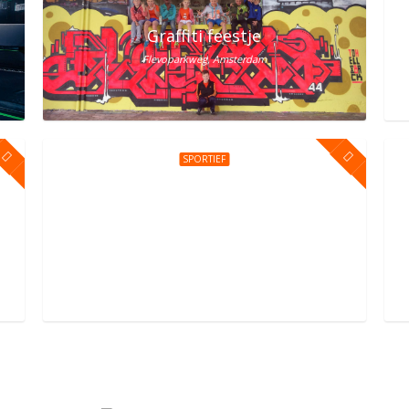
lem? Vier het bij Street Jump!
Graffiti feestje
Flevoparkweg, Amsterdam
SPORTIEF
erdam Oost
Kinderfeestje bij You Jump Amsterdam
Sportpark Kadoelen 4, Amsterdam