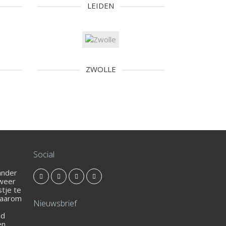
LEIDEN
ZWOLLE
Social
 ander
 weer
stje te
Daarom
Nieuwsbrief
nd
en