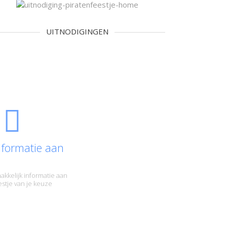
UITNODIGINGEN
nformatie aan
akkelijk informatie aan
eestje van je keuze