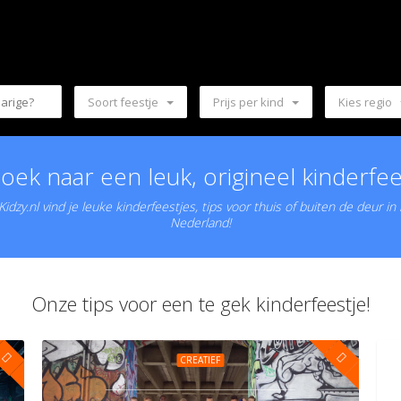
Soort feestje
Prijs per kind
Kies regio
oek naar een leuk, origineel kinderfee
idzy.nl vind je leuke kinderfeestjes, tips voor thuis of buiten de deur in
Nederland!
Onze tips voor een te gek kinderfeestje!
CREATIEF