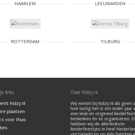
HAARLEM
LEEUWARDEN
ROTTERDAM
TILBURG
e links
Over Kidzy.nl
rkt Kidzy.nl
Wij weten bij kidzy.nl als geen
er het bij Street Jump!
hoe lastig het is om ieder jaar
ire plaatsen
een leuk en origineel kinderfee
bedenken én te organiseren. 
s voor thuis
hebben wij de allerleukste
ties
kinderfeestjes in heel Nederla
verzameld en op één handige 