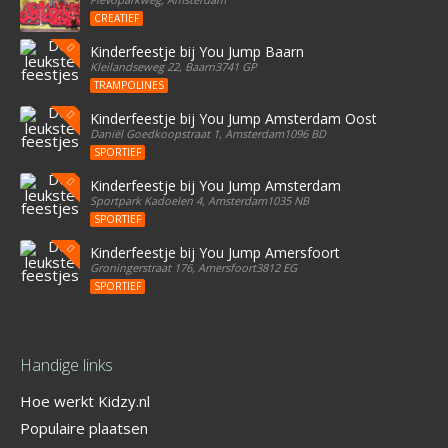
CREATIEF
Kinderfeestje bij You Jump Baarn
Kleilandseweg 22, Baarn3741 GP
TRAMPOLINES
Kinderfeestje bij You Jump Amsterdam Oost
Daniël Goedkoopstraat 1, Amsterdam1096 BD
SPORTIEF
Kinderfeestje bij You Jump Amsterdam
Sportpark Kadoelen 4, Amsterdam1035 NB
SPORTIEF
Kinderfeestje bij You Jump Amersfoort
Groningerstraat 176, Amersfoort3812 EG
SPORTIEF
Handige links
Hoe werkt Kidzy.nl
Populaire plaatsen