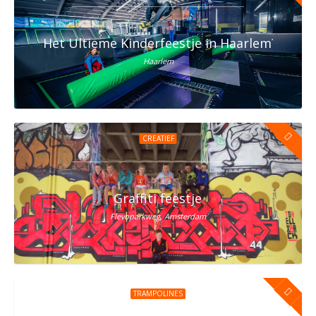
Het Ultieme Kinderfeestje in Haarlem? Vier h
Haarlem
CREATIEF
Graffiti feestje
Flevoparkweg, Amsterdam
TRAMPOLINES