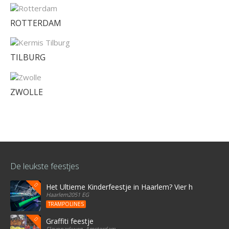
ROTTERDAM
TILBURG
ZWOLLE
De leukste feestjes
Het Ultieme Kinderfeestje in Haarlem? Vier het bij Stree
Haarlem2051 EG
TRAMPOLINES
Graffiti feestje
Flevoparkweg, Amsterdam