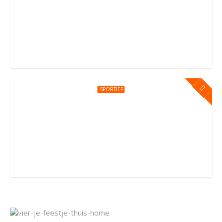
Kinderfeestje bij You Jump Amsterdam
Sportpark Kadoelen 4, Amsterdam
SPORTIEF
Kinderfeestje bij You Jump Amersfoort
Groningerstraat 176, Amersfoort