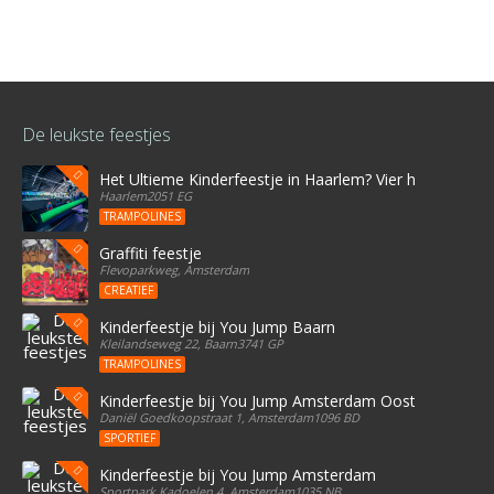
De leukste feestjes
Het Ultieme Kinderfeestje in Haarlem? Vier het bij Stree
Haarlem2051 EG
TRAMPOLINES
Graffiti feestje
Flevoparkweg, Amsterdam
CREATIEF
Kinderfeestje bij You Jump Baarn
Kleilandseweg 22, Baarn3741 GP
TRAMPOLINES
Kinderfeestje bij You Jump Amsterdam Oost
Daniël Goedkoopstraat 1, Amsterdam1096 BD
SPORTIEF
Kinderfeestje bij You Jump Amsterdam
Sportpark Kadoelen 4, Amsterdam1035 NB