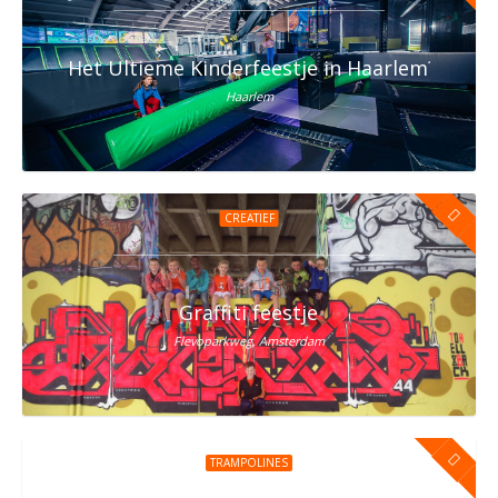
Het Ultieme Kinderfeestje in Haarlem? Vier h
Haarlem
CREATIEF
Graffiti feestje
Flevoparkweg, Amsterdam
TRAMPOLINES