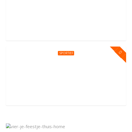
Kinderfeestje bij You Jump Amsterdam
Sportpark Kadoelen 4, Amsterdam
SPORTIEF
Kinderfeestje bij You Jump Amersfoort
Groningerstraat 176, Amersfoort