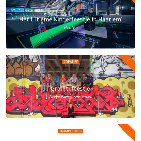
Het Ultieme Kinderfeestje in Haarlem? Vier h
Haarlem
CREATIEF
Graffiti feestje
Flevoparkweg, Amsterdam
TRAMPOLINES