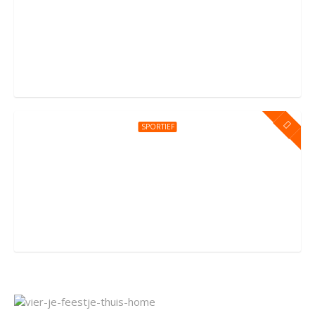
Kinderfeestje bij You Jump Amsterdam
Sportpark Kadoelen 4, Amsterdam
SPORTIEF
Kinderfeestje bij You Jump Amersfoort
Groningerstraat 176, Amersfoort