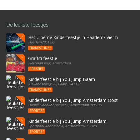
De leukste feestjes
Het Ultieme Kinderfeestje in Haarlem? Vier het bij Stree
Haarlem2051 EG
TRAMPOLINES
Graffiti feestje
Flevoparkweg, Amsterdam
CREATIEF
Kinderfeestje bij You Jump Baarn
Kleilandseweg 22, Baarn3741 GP
TRAMPOLINES
Kinderfeestje bij You Jump Amsterdam Oost
Daniël Goedkoopstraat 1, Amsterdam1096 BD
SPORTIEF
Kinderfeestje bij You Jump Amsterdam
Sportpark Kadoelen 4, Amsterdam1035 NB
SPORTIEF