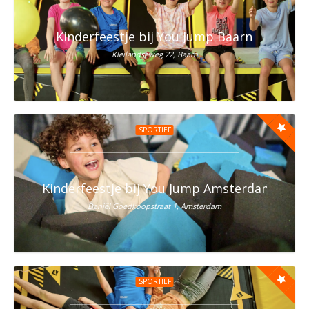
Kinderfeestje bij You Jump Baarn
Kleilandseweg 22, Baarn
SPORTIEF
Kinderfeestje bij You Jump Amsterdam Oost
Daniël Goedkoopstraat 1, Amsterdam
SPORTIEF