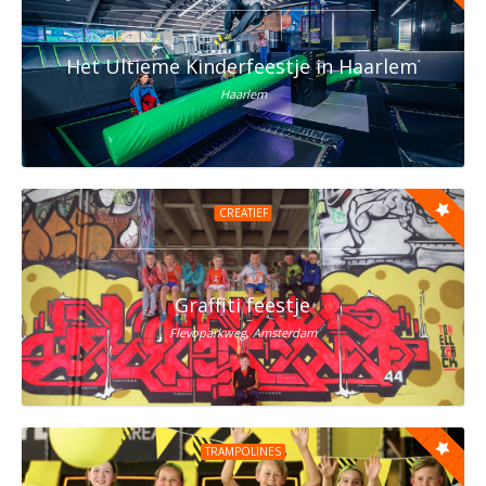
Het Ultieme Kinderfeestje in Haarlem? Vier h
Haarlem
CREATIEF
Graffiti feestje
Flevoparkweg, Amsterdam
TRAMPOLINES