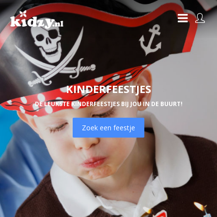
KINDERFEESTJES
DE LEUKSTE KINDERFEESTJES BIJ JOU IN DE BUURT!
Zoek een feestje