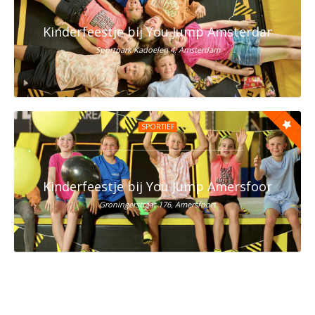
Kinderfeestje bij You Jump Amsterdam
Sportpark Kadoelen 4, Amsterdam
SPORTIEF
Kinderfeestje bij You Jump Amersfoort
Groningerstraat 176, Amersfoort