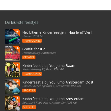
De leukste feestjes
Het Ultieme Kinderfeestje in Haarlem? Vier het bij Stree
Haarlem2051 EG
TRAMPOLINES
Graffiti feestje
Flevoparkweg, Amsterdam
CREATIEF
Kinderfeestje bij You Jump Baarn
Kleilandseweg 22, Baarn3741 GP
TRAMPOLINES
Kinderfeestje bij You Jump Amsterdam Oost
Daniël Goedkoopstraat 1, Amsterdam1096 BD
SPORTIEF
Kinderfeestje bij You Jump Amsterdam
Sportpark Kadoelen 4, Amsterdam1035 NB
SPORTIEF