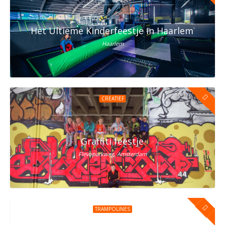
Het Ultieme Kinderfeestje in Haarlem? Vier h
Haarlem
CREATIEF
Graffiti feestje
Flevoparkweg, Amsterdam
TRAMPOLINES