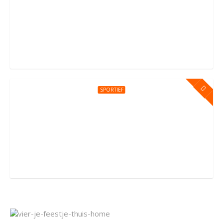
Kinderfeestje bij You Jump Amsterdam
Sportpark Kadoelen 4, Amsterdam
SPORTIEF
Kinderfeestje bij You Jump Amersfoort
Groningerstraat 176, Amersfoort