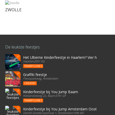
ZWOLLE
De leukste feestjes
Het Ultieme Kinderfeestje in Haarlem? Vier het bij Stree
Haarlem2051 EG
TRAMPOLINES
Graffiti feestje
Flevoparkweg, Amsterdam
CREATIEF
Kinderfeestje bij You Jump Baarn
Kleilandseweg 22, Baarn3741 GP
TRAMPOLINES
Kinderfeestje bij You Jump Amsterdam Oost
Daniël Goedkoopstraat 1, Amsterdam1096 BD