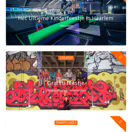
Het Ultieme Kinderfeestje in Haarlem? Vier h
Haarlem
CREATIEF
Graffiti feestje
Flevoparkweg, Amsterdam
TRAMPOLINES