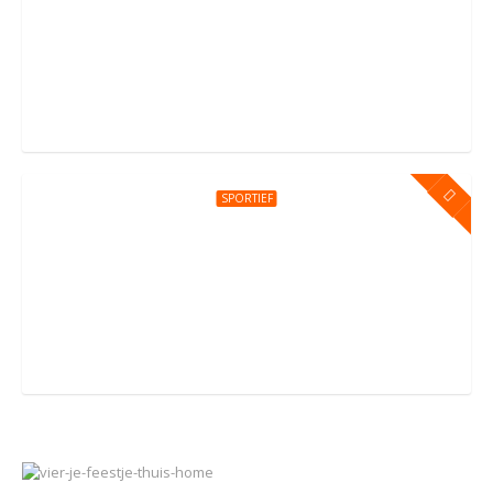
Kinderfeestje bij You Jump Amsterdam
Sportpark Kadoelen 4, Amsterdam
SPORTIEF
Kinderfeestje bij You Jump Amersfoort
Groningerstraat 176, Amersfoort