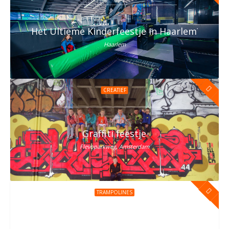
Het Ultieme Kinderfeestje in Haarlem? Vier h
Haarlem
CREATIEF
Graffiti feestje
Flevoparkweg, Amsterdam
TRAMPOLINES