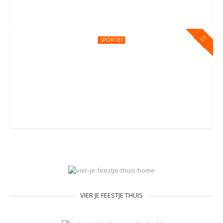
SPORTIEF
Kinderfeestje bij You Jump Amersfoort
Groningerstraat 176, Amersfoort
VIER JE FEESTJE THUIS