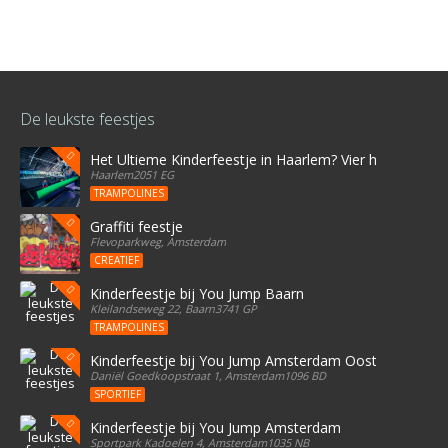
De leukste feestjes
Het Ultieme Kinderfeestje in Haarlem? Vier het bij Stree
Haarlem2051 EG
TRAMPOLINES
Graffiti feestje
Flevoparkweg, Amsterdam
CREATIEF
Kinderfeestje bij You Jump Baarn
Kleilandseweg 22, Baarn3741 GP
TRAMPOLINES
Kinderfeestje bij You Jump Amsterdam Oost
Daniël Goedkoopstraat 1, Amsterdam1096 BD
SPORTIEF
Kinderfeestje bij You Jump Amsterdam
Sportpark Kadoelen 4, Amsterdam1035 NB