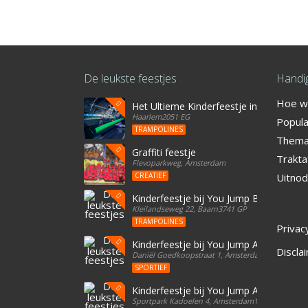
De leukste feestjes
Handig
Hoe we
Het Ultieme Kinderfeestje in Haarlem? Vi
Haarlem2051 EG
Popula
TRAMPOLINES
Thema'
Graffiti feestje
Trakta
Flevoparkweg, Amsterdam
CREATIEF
Uitnod
Kinderfeestje bij You Jump Baarn
Kleilandseweg 22, Baarn3741 GP
TRAMPOLINES
Privac
Kinderfeestje bij You Jump Amsterdam
Discla
Daniël Goedkoopstraat 1, Amsterdam1096 BD
SPORTIEF
Kinderfeestje bij You Jump Amsterdam
Sportpark Kadoelen 4, Amsterdam1035 NB