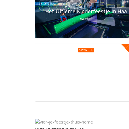
Het Ultieme Kinderfeestje in Haar
Haarlem
SPORTIEF
Kinderfeestje bij You Jump Amst
Daniël Goedkoopstraat 1, Amsterdam