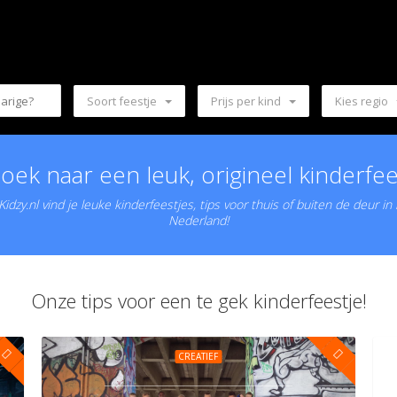
Soort feestje
Prijs per kind
Kies regio
oek naar een leuk, origineel kinderfee
idzy.nl vind je leuke kinderfeestjes, tips voor thuis of buiten de deur in
Nederland!
Onze tips voor een te gek kinderfeestje!
CREATIEF