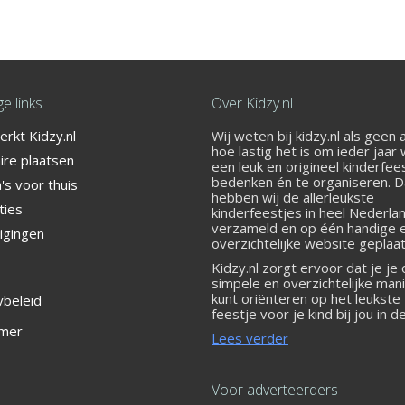
e links
Over Kidzy.nl
rkt Kidzy.nl
Wij weten bij kidzy.nl als geen
er het bij Street Jump!
hoe lastig het is om ieder jaar
ire plaatsen
een leuk en origineel kinderfee
bedenken én te organiseren. 
s voor thuis
hebben wij de allerleukste
ties
kinderfeestjes in heel Nederla
verzameld en op één handige 
igingen
overzichtelijke website geplaat
Kidzy.nl zorgt ervoor dat je je
simpele en overzichtelijke man
kunt oriënteren op het leukste
ybeleid
feestje voor je kind bij jou in d
 Oost
imer
Lees verder
Voor adverteerders