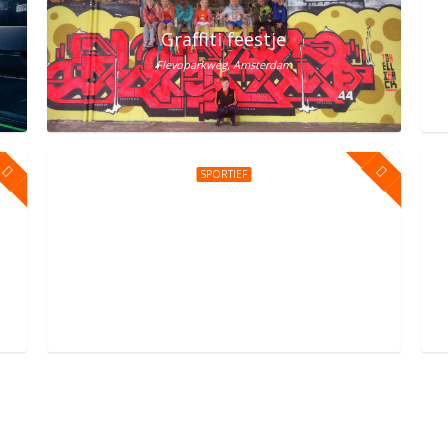
lem? Vier het bij Street Jump!
Graffiti feestje
Flevoparkweg, Amsterdam
SPORTIEF
erdam Oost
Kinderfeestje bij You Jump Amsterdam
Sportpark Kadoelen 4, Amsterdam