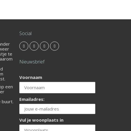
Social
 ander
 weer
stje te
Daarom
Nieuwsbrief
nd
en
Voornaam
st.
 op een
ier
Emailadres:
e buurt.
Vul je woonplaats in