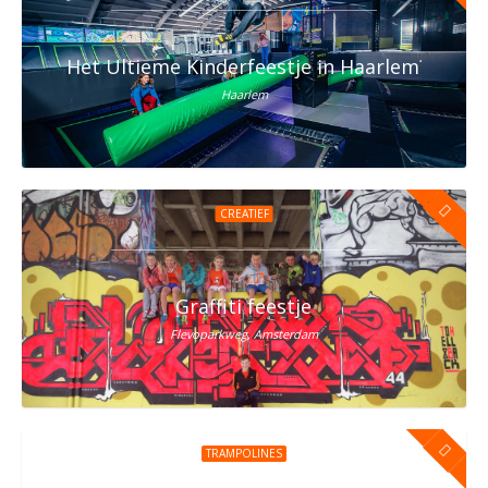
Het Ultieme Kinderfeestje in Haarlem? Vier h
Haarlem
CREATIEF
Graffiti feestje
Flevoparkweg, Amsterdam
TRAMPOLINES