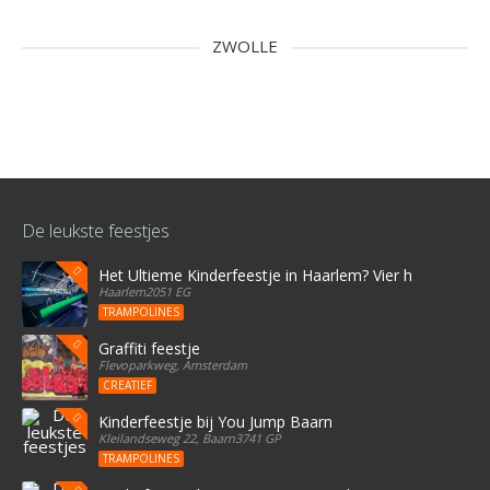
ZWOLLE
De leukste feestjes
Het Ultieme Kinderfeestje in Haarlem? Vier het bij Stree
Haarlem2051 EG
TRAMPOLINES
Graffiti feestje
Flevoparkweg, Amsterdam
CREATIEF
Kinderfeestje bij You Jump Baarn
Kleilandseweg 22, Baarn3741 GP
TRAMPOLINES