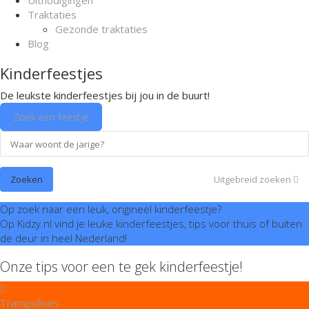
Uitnodigingen
Traktaties
Gezonde traktaties
Blog
Kinderfeestjes
De leukste kinderfeestjes bij jou in de buurt!
Zoek een feestje
Uitgebreid zoeken
Op zoek naar een leuk, origineel kinderfeestje?
Op Kidzy.nl vind je leuke kinderfeestjes, tips voor thuis of buiten
de deur in heel Nederland!
Onze tips voor een te gek kinderfeestje!
Trampolines