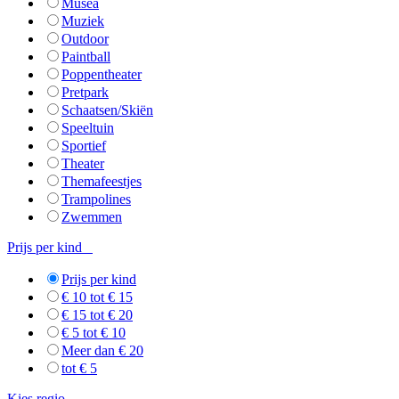
Musea
Muziek
Outdoor
Paintball
Poppentheater
Pretpark
Schaatsen/Skiën
Speeltuin
Sportief
Theater
Themafeestjes
Trampolines
Zwemmen
Prijs per kind
Prijs per kind
€ 10 tot € 15
€ 15 tot € 20
€ 5 tot € 10
Meer dan € 20
tot € 5
Kies regio