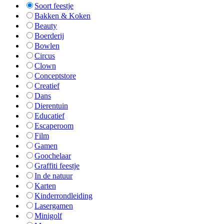
Soort feestje
Bakken & Koken
Beauty
Boerderij
Bowlen
Circus
Clown
Conceptstore
Creatief
Dans
Dierentuin
Educatief
Escaperoom
Film
Gamen
Goochelaar
Graffiti feestje
In de natuur
Karten
Kinderrondleiding
Lasergamen
Minigolf