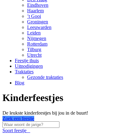
Eindhoven
Haarlem
’t Gooi
Groningen
Leeuwarden
Leiden
Nijmegen
Rotterdam
Tilburg
Utrecht
Feestje thuis
Uitnodigingen
Traktaties
Gezonde traktaties
Blog
Kinderfeestjes
De leukste kinderfeestjes bij jou in de buurt!
Zoek een feestje
Soort feestje