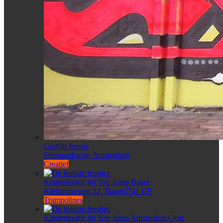
Graffiti feestje
Flevoparkweg, Amsterdam
Creatief
Kinderfeestje bij You Jump Baarn
Kleilandseweg 22, Baarn3741 GP
Trampolines
Kinderfeestje bij You Jump Amsterdam Oost