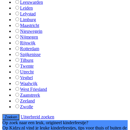
Leeuwarden
Leiden
Lelystad
Limburg
Maastricht
Nieuwegein
Nijmegen
Rijswijk
Rotterdam
Spijkenisse
Tilburg
Twente
Utrecht
Veghel
Waalwijk
West Friesland
Zaanstreek
Zeeland
Zwolle
Uitgebreid zoeken
Op zoek naar een leuk, origineel kinderfeestje?
Op Kidzy.nl vind je leuke kinderfeestjes, tips voor thuis of buiten de