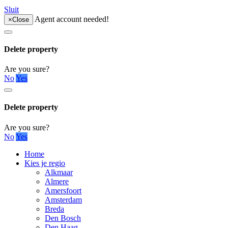
Sluit
Agent account needed!
×
Close
Delete property
Are you sure?
No
Yes
Delete property
Are you sure?
No
Yes
Home
Kies je regio
Alkmaar
Almere
Amersfoort
Amsterdam
Breda
Den Bosch
Den Haag