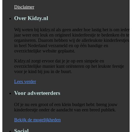
Disclaimer
Over Kidzy.nl
Wij weten bij kidzy.nl als geen ander hoe lastig het is om ieder
jaar weer een leuk en origineel kinderfeestje te bedenken én te
organiseren. Daarom hebben wij de allerleukste kinderfeestjes
in heel Nederland verzameld en op één handige en
overzichtelijke website geplaatst.
Kidzy.nl zorgt ervoor dat je je op een simpele en
overzichtelijke manier kunt oriënteren op het leukste feestje
voor je kind bij jou in de buurt.
Lees verder
Voor adverteerders
Of je nu een groot of een klein budget hebt: breng jouw
kinderfeestje onder de aandacht van een breed publiek.
Bekijk de mogelijkheden
Social