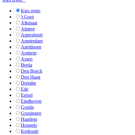
Kies regio
't Gooi
Alkmaar
Almere
Amersfoort
Amsterdam
Apeldoorn
Arnhem
Assen
Breda
Den Bosch
Den Haag
Drenthe
Ede
Eersel
Eindhoven
Gouda
Groningen
Haarlem
Hengelo
Kerkrade