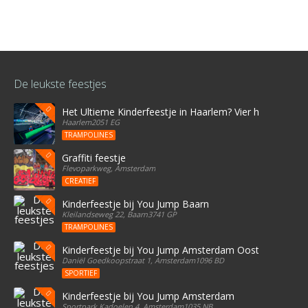
De leukste feestjes
Het Ultieme Kinderfeestje in Haarlem? Vier het bij Stree
Haarlem2051 EG
TRAMPOLINES
Graffiti feestje
Flevoparkweg, Amsterdam
CREATIEF
Kinderfeestje bij You Jump Baarn
Kleilandseweg 22, Baarn3741 GP
TRAMPOLINES
Kinderfeestje bij You Jump Amsterdam Oost
Daniël Goedkoopstraat 1, Amsterdam1096 BD
SPORTIEF
Kinderfeestje bij You Jump Amsterdam
Sportpark Kadoelen 4, Amsterdam1035 NB