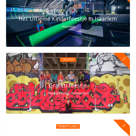
Het Ultieme Kinderfeestje in Haarlem? Vier h
Haarlem
CREATIEF
Graffiti feestje
Flevoparkweg, Amsterdam
TRAMPOLINES