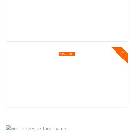
Kinderfeestje bij You Jump Amsterdam
Sportpark Kadoelen 4, Amsterdam
SPORTIEF
Kinderfeestje bij You Jump Amersfoort
Groningerstraat 176, Amersfoort