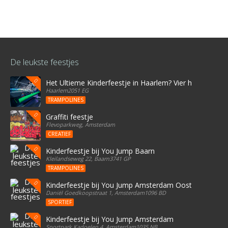
De leukste feestjes
Het Ultieme Kinderfeestje in Haarlem? Vier het bij Stree
Haarlem2051 EG
TRAMPOLINES
Graffiti feestje
Flevoparkweg, Amsterdam
CREATIEF
Kinderfeestje bij You Jump Baarn
Kleilandseweg 22, Baarn3741 GP
TRAMPOLINES
Kinderfeestje bij You Jump Amsterdam Oost
Daniël Goedkoopstraat 1, Amsterdam1096 BD
SPORTIEF
Kinderfeestje bij You Jump Amsterdam
Sportpark Kadoelen 4, Amsterdam1035 NB