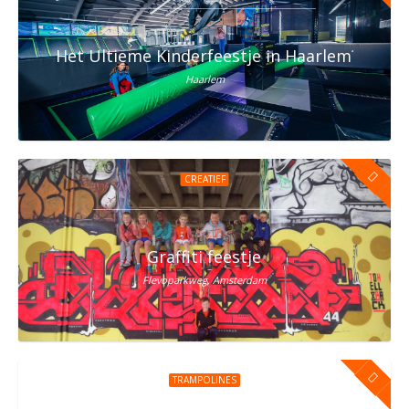
Het Ultieme Kinderfeestje in Haarlem? Vier h
Haarlem
CREATIEF
Graffiti feestje
Flevoparkweg, Amsterdam
TRAMPOLINES