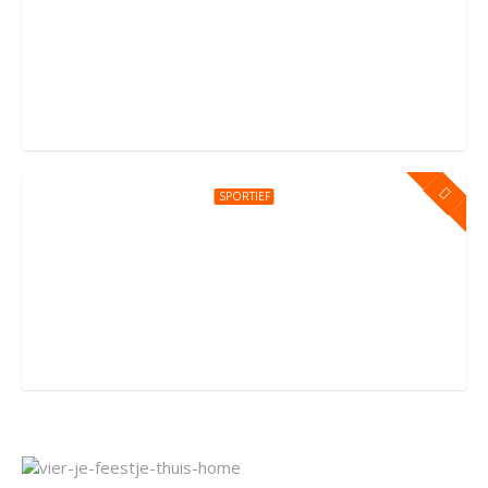
Kinderfeestje bij You Jump Amsterdam
Sportpark Kadoelen 4, Amsterdam
SPORTIEF
Kinderfeestje bij You Jump Amersfoort
Groningerstraat 176, Amersfoort