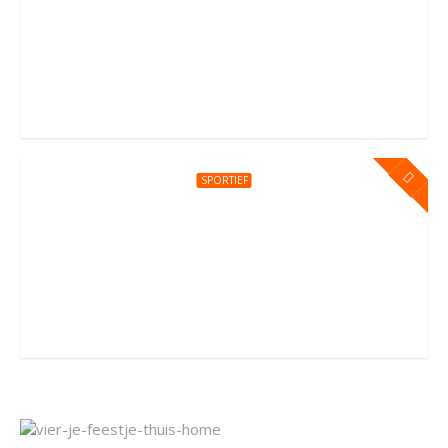
Kinderfeestje bij You Jump Amsterdam
Sportpark Kadoelen 4, Amsterdam
SPORTIEF
Kinderfeestje bij You Jump Amersfoort
Groningerstraat 176, Amersfoort