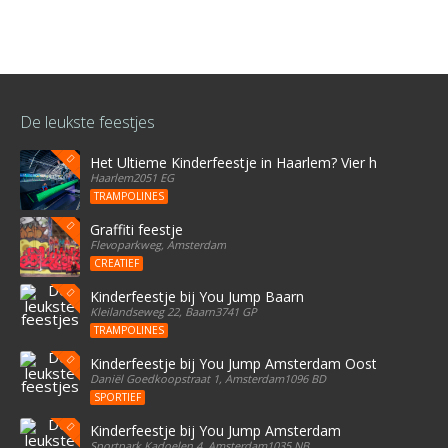
De leukste feestjes
Het Ultieme Kinderfeestje in Haarlem? Vier het bij Stree
Haarlem2051 EG
TRAMPOLINES
Graffiti feestje
Flevoparkweg, Amsterdam
CREATIEF
Kinderfeestje bij You Jump Baarn
Kleilandseweg 22, Baarn3741 GP
TRAMPOLINES
Kinderfeestje bij You Jump Amsterdam Oost
Daniël Goedkoopstraat 1, Amsterdam1096 BD
SPORTIEF
Kinderfeestje bij You Jump Amsterdam
Sportpark Kadoelen 4, Amsterdam1035 NB