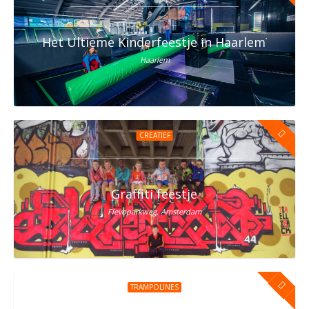
Het Ultieme Kinderfeestje in Haarlem? Vier h
Haarlem
CREATIEF
Graffiti feestje
Flevoparkweg, Amsterdam
TRAMPOLINES