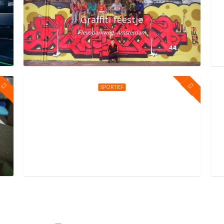
lem? Vier het bij Street Jump!
Graffiti feestje
Flevoparkweg, Amsterdam
SPORTIEF
erdam Oost
Kinderfeestje bij You Jump Amsterdam
Sportpark Kadoelen 4, Amsterdam