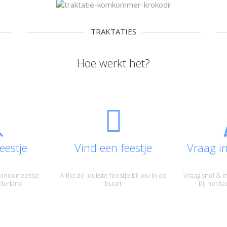
TRAKTATIES
Hoe werkt het?
eestje
Vind een feestje
Vraag i
kinderfeestje
Altijd de leukste feestje bij jou in de
Vraag snel & m
derland
buurt
bij het f