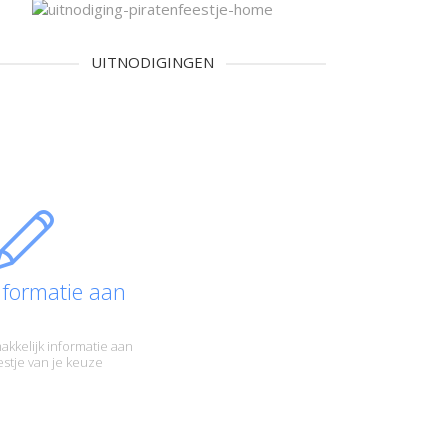
UITNODIGINGEN
nformatie aan
akkelijk informatie aan
eestje van je keuze