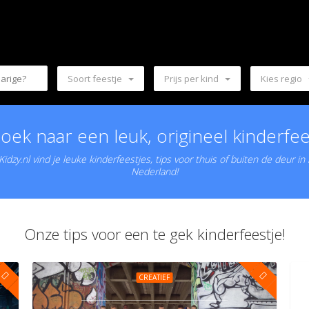
Soort feestje
Prijs per kind
Kies regio
oek naar een leuk, origineel kinderfee
idzy.nl vind je leuke kinderfeestjes, tips voor thuis of buiten de deur in
Nederland!
Onze tips voor een te gek kinderfeestje!
CREATIEF