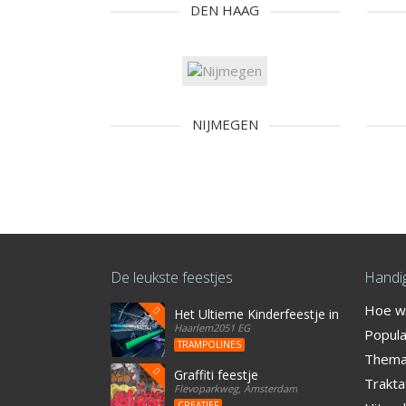
DEN HAAG
NIJMEGEN
De leukste feestjes
Handig
Hoe we
Het Ultieme Kinderfeestje in Haarlem? Vi
Haarlem2051 EG
Popula
TRAMPOLINES
Thema'
Graffiti feestje
Trakta
Flevoparkweg, Amsterdam
CREATIEF