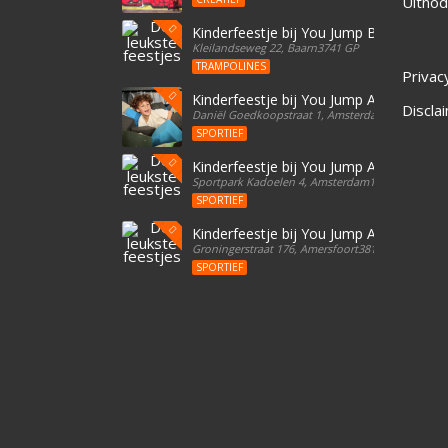
Uitnod
Kinderfeestje bij You Jump Baarn
Kleilandseweg 22, Baarn3741 GP
TRAMPOLINES
Privac
Kinderfeestje bij You Jump Amsterdam
Discla
Daniël Goedkoopstraat 1, Amsterdam1096 BD
SPORTIEF
Kinderfeestje bij You Jump Amsterdam
Sportpark Kadoelen 4, Amsterdam1035 NB
SPORTIEF
Kinderfeestje bij You Jump Amersfoort
Groningerstraat 176, Amersfoort3812 EG
SPORTIEF