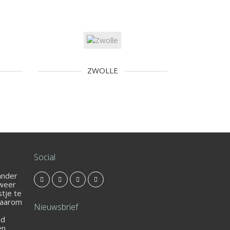
ZWOLLE
Social
 ander
 weer
stje te
Daarom
Nieuwsbrief
nd
en