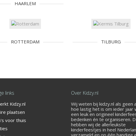
HAARLEM
ROTTERDAM
TILBURG
e links
Over Kidzy.nl
rkt Kidzy.nl
Wij weten bij kidzy.nl als geen
er het bij Street Jump!
hoe lastig het is om ieder jaar
ire plaatsen
een leuk en origineel kinderfee
bedenken én te organiseren. 
s voor thuis
hebben wij de allerleukste
ties
kinderfeestjes in heel Nederla
verzameld en op één handige 