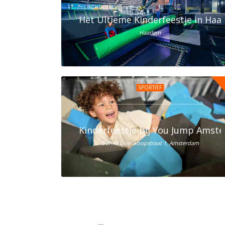
Het Ultieme Kinderfeestje in Haar
Haarlem
SPORTIEF
Kinderfeestje bij You Jump Amst
Daniël Goedkoopstraat 1, Amsterdam