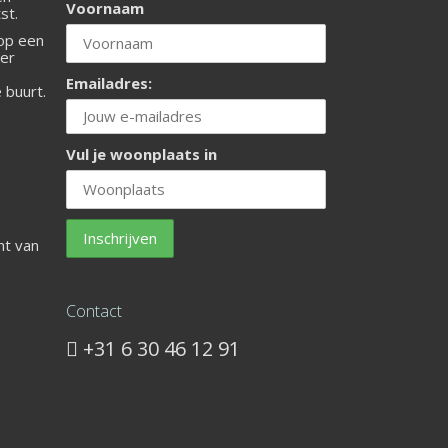
Voornaam
st.
 op een
ier
Emailadres:
e buurt.
Vul je woonplaats in
ht van
Contact
+31 6 30 46 12 91