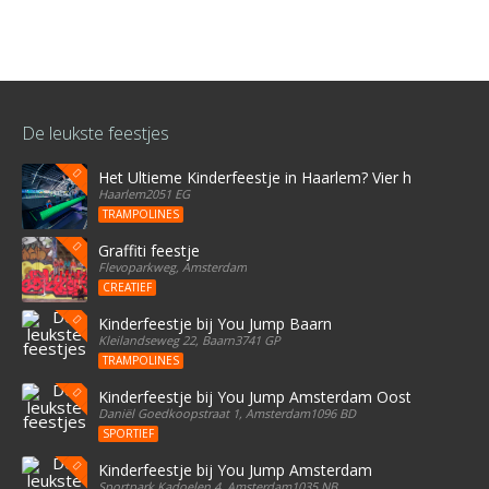
De leukste feestjes
Het Ultieme Kinderfeestje in Haarlem? Vier het bij Stree
Haarlem2051 EG
TRAMPOLINES
Graffiti feestje
Flevoparkweg, Amsterdam
CREATIEF
Kinderfeestje bij You Jump Baarn
Kleilandseweg 22, Baarn3741 GP
TRAMPOLINES
Kinderfeestje bij You Jump Amsterdam Oost
Daniël Goedkoopstraat 1, Amsterdam1096 BD
SPORTIEF
Kinderfeestje bij You Jump Amsterdam
Sportpark Kadoelen 4, Amsterdam1035 NB