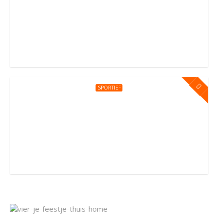
Kinderfeestje bij You Jump Amsterdam
Sportpark Kadoelen 4, Amsterdam
SPORTIEF
Kinderfeestje bij You Jump Amersfoort
Groningerstraat 176, Amersfoort