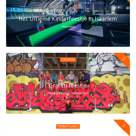
Het Ultieme Kinderfeestje in Haarlem? Vier h
Haarlem
CREATIEF
Graffiti feestje
Flevoparkweg, Amsterdam
TRAMPOLINES