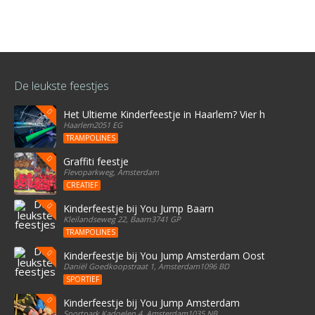
De leukste feestjes
Het Ultieme Kinderfeestje in Haarlem? Vier het bij Stree
Haarlem2051 EG
TRAMPOLINES
Graffiti feestje
Flevoparkweg, Amsterdam
CREATIEF
Kinderfeestje bij You Jump Baarn
Kleilandseweg 22, Baarn3741 GP
TRAMPOLINES
Kinderfeestje bij You Jump Amsterdam Oost
Daniël Goedkoopstraat 1, Amsterdam1096 BD
SPORTIEF
Kinderfeestje bij You Jump Amsterdam
Sportpark Kadoelen 4, Amsterdam1035 NB