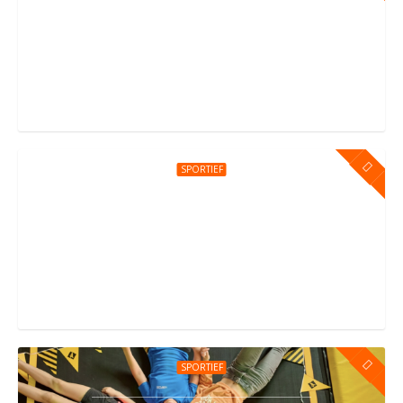
Kinderfeestje bij You Jump Baarn
Kleilandseweg 22, Baarn
SPORTIEF
Kinderfeestje bij You Jump Amsterdam Oost
Daniël Goedkoopstraat 1, Amsterdam
SPORTIEF