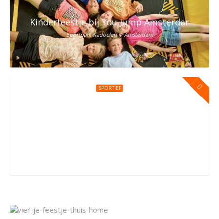
Kinderfeestje bij You Jump Amsterdam
Sportpark Kadoelen 4, Amsterdam
SPORTIEF
Kinderfeestje bij You Jump Amersfoort
Groningerstraat 176, Amersfoort