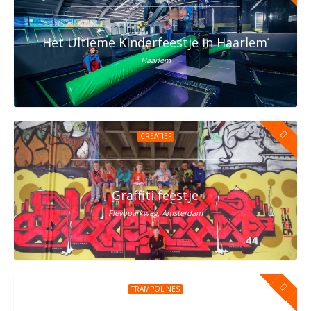
Het Ultieme Kinderfeestje in Haarlem? Vier h
Haarlem
CREATIEF
Graffiti feestje
Flevoparkweg, Amsterdam
TRAMPOLINES