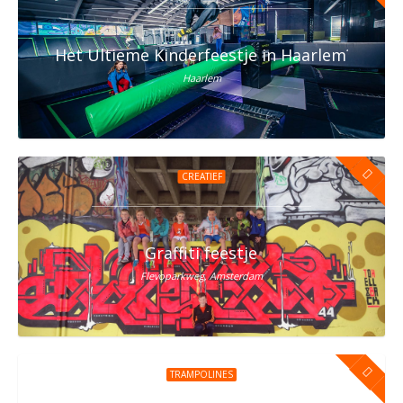
Het Ultieme Kinderfeestje in Haarlem? Vier h
Haarlem
CREATIEF
Graffiti feestje
Flevoparkweg, Amsterdam
TRAMPOLINES