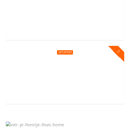
Kinderfeestje bij You Jump Amsterdam
Sportpark Kadoelen 4, Amsterdam
SPORTIEF
Kinderfeestje bij You Jump Amersfoort
Groningerstraat 176, Amersfoort