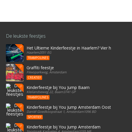
De leukste feestjes
Het Ultieme Kinderfeestje in Haarlem? Vier het bij Stree
Haarlem2051 EG
TRAMPOLINES
Graffiti feestje
Flevoparkweg, Amsterdam
CREATIEF
Kinderfeestje bij You Jump Baarn
Kleilandseweg 22, Baarn3741 GP
TRAMPOLINES
Kinderfeestje bij You Jump Amsterdam Oost
Daniël Goedkoopstraat 1, Amsterdam1096 BD
SPORTIEF
Kinderfeestje bij You Jump Amsterdam
Sportpark Kadoelen 4, Amsterdam1035 NB