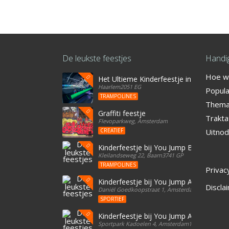
De leukste feestjes
Handig
Hoe we
Het Ultieme Kinderfeestje in Haarlem? Vi
Haarlem2051 EG
Popula
TRAMPOLINES
Thema'
Graffiti feestje
Trakta
Flevoparkweg, Amsterdam
CREATIEF
Uitnod
Kinderfeestje bij You Jump Baarn
Kleilandseweg 22, Baarn3741 GP
TRAMPOLINES
Privac
Kinderfeestje bij You Jump Amsterdam
Discla
Daniël Goedkoopstraat 1, Amsterdam1096 BD
SPORTIEF
Kinderfeestje bij You Jump Amsterdam
Sportpark Kadoelen 4, Amsterdam1035 NB