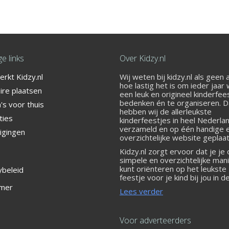
e links
Over Kidzy.nl
rkt Kidzy.nl
Wij weten bij kidzy.nl als geen
er het bij Street Jump!
hoe lastig het is om ieder jaar
ire plaatsen
een leuk en origineel kinderfee
bedenken én te organiseren. 
s voor thuis
hebben wij de allerleukste
ties
kinderfeestjes in heel Nederla
verzameld en op één handige 
igingen
overzichtelijke website geplaat
Kidzy.nl zorgt ervoor dat je je
simpele en overzichtelijke man
kunt oriënteren op het leukste
ybeleid
feestje voor je kind bij jou in d
 Oost
imer
Lees verder
Voor adverteerders