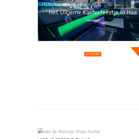
Het Ultieme Kinderfeestje in Haar
Haarlem
SPORTIEF
Kinderfeestje bij You Jump Amst
Daniël Goedkoopstraat 1, Amsterdam