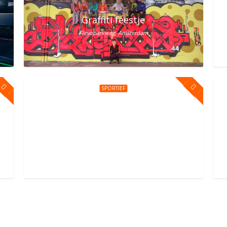
lem? Vier het bij Street Jump!
Graffiti feestje
Flevoparkweg, Amsterdam
SPORTIEF
erdam Oost
Kinderfeestje bij You Jump Amsterdam
Sportpark Kadoelen 4, Amsterdam