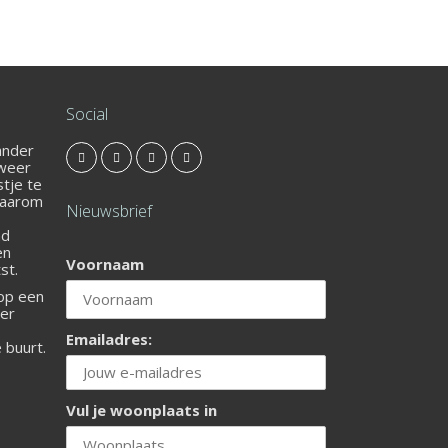
Social
 ander
 weer
stje te
Daarom
Nieuwsbrief
nd
en
Voornaam
st.
 op een
ier
Emailadres:
e buurt.
Vul je woonplaats in