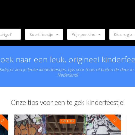
Soort feestje
Prijs per kind
Kies regio
oek naar een leuk, origineel kinderfee
idzy.nl vind je leuke kinderfeestjes, tips voor thuis of buiten de deur in
Nederland!
Onze tips voor een te gek kinderfeestje!
CREATIEF