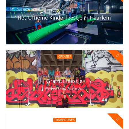
Het Ultieme Kinderfeestje in Haarlem? Vier h
Haarlem
CREATIEF
Graffiti feestje
Flevoparkweg, Amsterdam
TRAMPOLINES