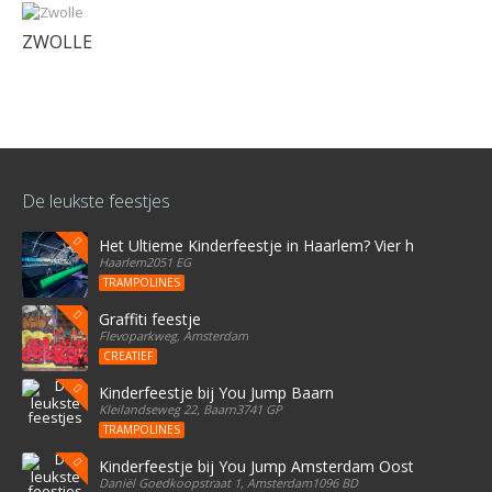
ZWOLLE
De leukste feestjes
Het Ultieme Kinderfeestje in Haarlem? Vier het bij Stree
Haarlem2051 EG
TRAMPOLINES
Graffiti feestje
Flevoparkweg, Amsterdam
CREATIEF
Kinderfeestje bij You Jump Baarn
Kleilandseweg 22, Baarn3741 GP
TRAMPOLINES
Kinderfeestje bij You Jump Amsterdam Oost
Daniël Goedkoopstraat 1, Amsterdam1096 BD