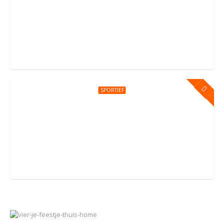
Kinderfeestje bij You Jump Amsterdam
Sportpark Kadoelen 4, Amsterdam
SPORTIEF
Kinderfeestje bij You Jump Amersfoort
Groningerstraat 176, Amersfoort