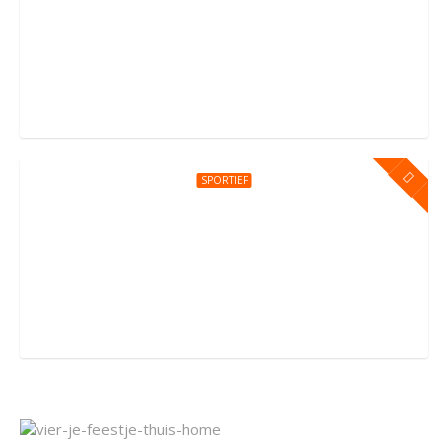
Kinderfeestje bij You Jump Amsterdam
Sportpark Kadoelen 4, Amsterdam
SPORTIEF
Kinderfeestje bij You Jump Amersfoort
Groningerstraat 176, Amersfoort