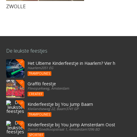
ZWOLLE
De leukste feestjes
Het Ultieme Kinderfeestje in Haarlem? Vier het bij Stree
Haarlem2051 EG
TRAMPOLINES
Graffiti feestje
Flevoparkweg, Amsterdam
CREATIEF
Kinderfeestje bij You Jump Baarn
Kleilandseweg 22, Baarn3741 GP
TRAMPOLINES
Kinderfeestje bij You Jump Amsterdam Oost
Daniël Goedkoopstraat 1, Amsterdam1096 BD
SPORTIEF