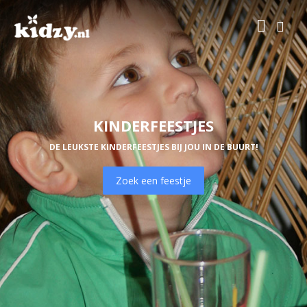
KINDERFEESTJES
DE LEUKSTE KINDERFEESTJES BIJ JOU IN DE BUURT!
Zoek een feestje