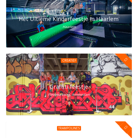
Het Ultieme Kinderfeestje in Haarlem? Vier h
Haarlem
CREATIEF
Graffiti feestje
Flevoparkweg, Amsterdam
TRAMPOLINES