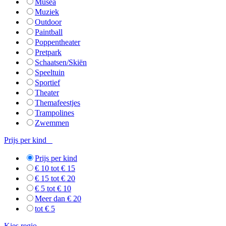
Musea
Muziek
Outdoor
Paintball
Poppentheater
Pretpark
Schaatsen/Skiën
Speeltuin
Sportief
Theater
Themafeestjes
Trampolines
Zwemmen
Prijs per kind
Prijs per kind
€ 10 tot € 15
€ 15 tot € 20
€ 5 tot € 10
Meer dan € 20
tot € 5
Kies regio