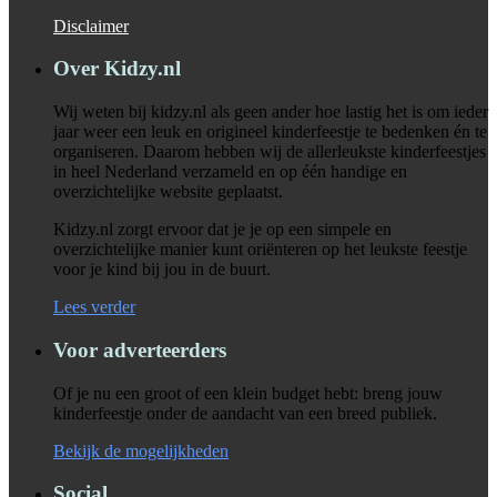
Disclaimer
Over Kidzy.nl
Wij weten bij kidzy.nl als geen ander hoe lastig het is om ieder
jaar weer een leuk en origineel kinderfeestje te bedenken én te
organiseren. Daarom hebben wij de allerleukste kinderfeestjes
in heel Nederland verzameld en op één handige en
overzichtelijke website geplaatst.
Kidzy.nl zorgt ervoor dat je je op een simpele en
overzichtelijke manier kunt oriënteren op het leukste feestje
voor je kind bij jou in de buurt.
Lees verder
Voor adverteerders
Of je nu een groot of een klein budget hebt: breng jouw
kinderfeestje onder de aandacht van een breed publiek.
Bekijk de mogelijkheden
Social