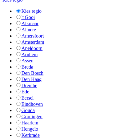
Kies regio
't Gooi
Alkmaar
Almere
Amersfoort
Amsterdam
Apeldoorn
Arnhem
Assen
Breda
Den Bosch
Den Haag
Drenthe
Ede
Eersel
Eindhoven
Gouda
Groningen
Haarlem
Hengelo
Kerkrade