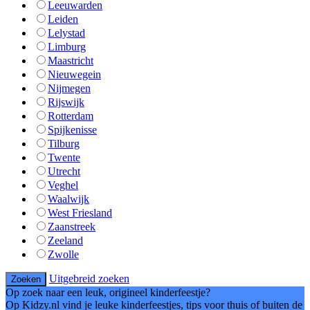
Leeuwarden
Leiden
Lelystad
Limburg
Maastricht
Nieuwegein
Nijmegen
Rijswijk
Rotterdam
Spijkenisse
Tilburg
Twente
Utrecht
Veghel
Waalwijk
West Friesland
Zaanstreek
Zeeland
Zwolle
Uitgebreid zoeken
Op zoek naar een leuk, origineel kinderfeestje?
Op Kidzy.nl vind je leuke kinderfeestjes, tips voor thuis of buiten de