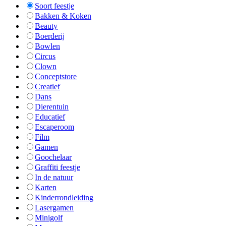
Soort feestje
Bakken & Koken
Beauty
Boerderij
Bowlen
Circus
Clown
Conceptstore
Creatief
Dans
Dierentuin
Educatief
Escaperoom
Film
Gamen
Goochelaar
Graffiti feestje
In de natuur
Karten
Kinderrondleiding
Lasergamen
Minigolf