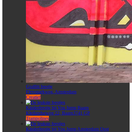
Graffiti feestje
Flevoparkweg, Amsterdam
Creatief
Kinderfeestje bij You Jump Baarn
Kleilandseweg 22, Baarn3741 GP
Trampolines
Kinderfeestje bij You Jump Amsterdam Oost