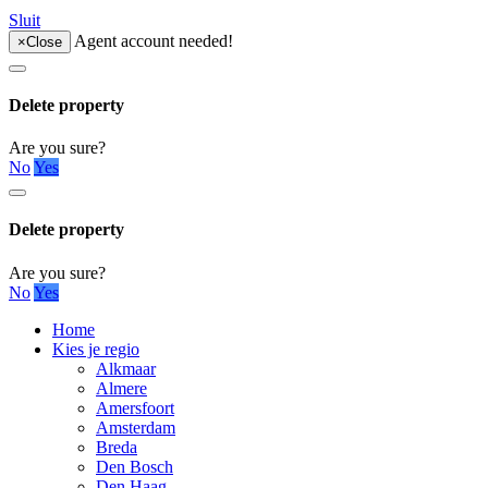
Sluit
Agent account needed!
×
Close
Delete property
Are you sure?
No
Yes
Delete property
Are you sure?
No
Yes
Home
Kies je regio
Alkmaar
Almere
Amersfoort
Amsterdam
Breda
Den Bosch
Den Haag