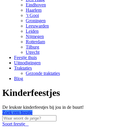
Eindhoven
Haarlem
’t Gooi
Groningen
Leeuwarden
Leiden
Nijmegen
Rotterdam
Tilburg
Utrecht
Feestje thuis
Uitnodigingen
Traktaties
Gezonde traktaties
Blog
Kinderfeestjes
De leukste kinderfeestjes bij jou in de buurt!
Zoek een feestje
Soort feestje