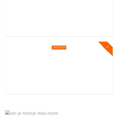
Kinderfeestje bij You Jump Amsterdam
Sportpark Kadoelen 4, Amsterdam
SPORTIEF
Kinderfeestje bij You Jump Amersfoort
Groningerstraat 176, Amersfoort