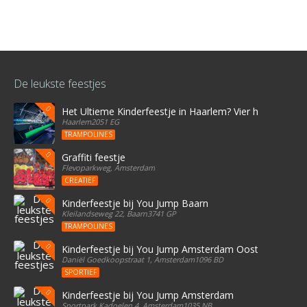
De leukste feestjes
Het Ultieme Kinderfeestje in Haarlem? Vier het bij Stree
Haarlem2051 EG
TRAMPOLINES
Graffiti feestje
Flevoparkweg, Amsterdam
CREATIEF
Kinderfeestje bij You Jump Baarn
Kleilandseweg 22, Baarn3741 GP
TRAMPOLINES
Kinderfeestje bij You Jump Amsterdam Oost
Daniël Goedkoopstraat 1, Amsterdam1096 BD
SPORTIEF
Kinderfeestje bij You Jump Amsterdam
Sportpark Kadoelen 4, Amsterdam1035 NB