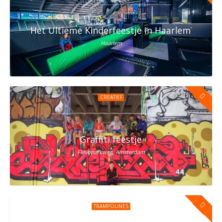
Het Ultieme Kinderfeestje in Haarlem? Vier h
Haarlem
CREATIEF
Graffiti feestje
Flevoparkweg, Amsterdam
TRAMPOLINES