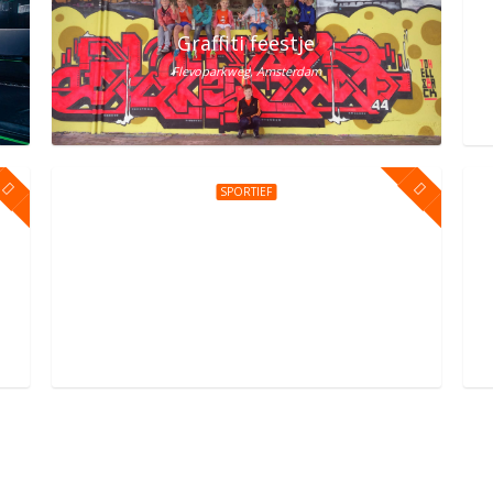
lem? Vier het bij Street Jump!
Graffiti feestje
Flevoparkweg, Amsterdam
SPORTIEF
erdam Oost
Kinderfeestje bij You Jump Amsterdam
Sportpark Kadoelen 4, Amsterdam