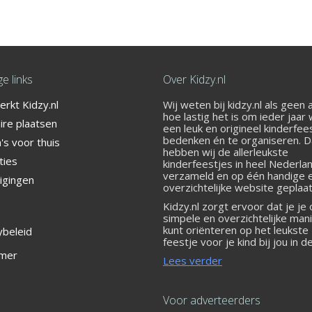
e links
Over Kidzy.nl
rkt Kidzy.nl
Wij weten bij kidzy.nl als geen
er het bij Street Jump!
hoe lastig het is om ieder jaar
ire plaatsen
een leuk en origineel kinderfee
bedenken én te organiseren. 
s voor thuis
hebben wij de allerleukste
ties
kinderfeestjes in heel Nederla
verzameld en op één handige 
igingen
overzichtelijke website geplaat
Kidzy.nl zorgt ervoor dat je je
simpele en overzichtelijke man
kunt oriënteren op het leukste
ybeleid
feestje voor je kind bij jou in d
 Oost
imer
Lees verder
Voor adverteerders