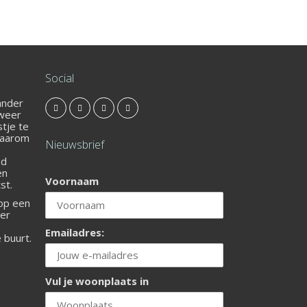
Social
 ander
 weer
stje te
Daarom
Nieuwsbrief
nd
en
Voornaam
st.
 op een
ier
Emailadres:
e buurt.
Vul je woonplaats in