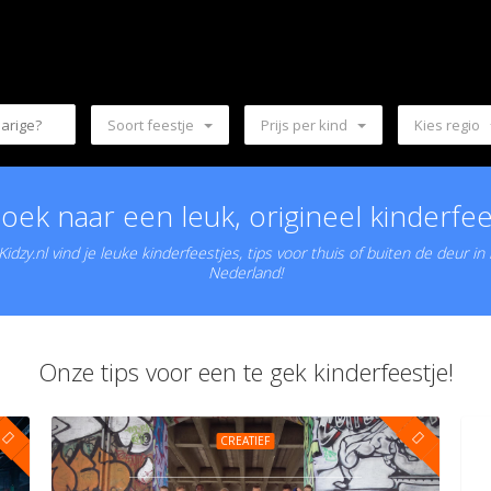
Soort feestje
Prijs per kind
Kies regio
oek naar een leuk, origineel kinderfee
idzy.nl vind je leuke kinderfeestjes, tips voor thuis of buiten de deur in
Nederland!
Onze tips voor een te gek kinderfeestje!
CREATIEF