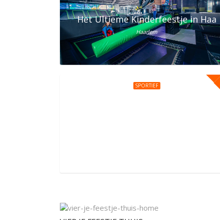
Het Ultieme Kinderfeestje in Haar
Haarlem
SPORTIEF
Kinderfeestje bij You Jump Amst
Daniël Goedkoopstraat 1, Amsterdam