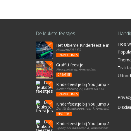
De leukste feestjes
Handig
Hoe we
Het Ultieme Kinderfeestje in Haarlem? Vi
Haarlem2051 EG
Popula
TRAMPOLINES
Thema'
Graffiti feestje
Trakta
Flevoparkweg, Amsterdam
CREATIEF
Uitnod
Kinderfeestje bij You Jump Baarn
Kleilandseweg 22, Baarn3741 GP
TRAMPOLINES
Privac
Kinderfeestje bij You Jump Amsterdam
Discla
Daniël Goedkoopstraat 1, Amsterdam1096 BD
SPORTIEF
Kinderfeestje bij You Jump Amsterdam
Sportpark Kadoelen 4, Amsterdam1035 NB