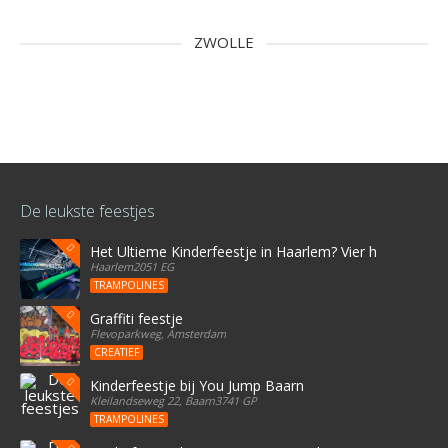
ZWOLLE
De leukste feestjes
Het Ultieme Kinderfeestje in Haarlem? Vier het bij Stree
Haarlem2051 EG
TRAMPOLINES
Graffiti feestje
Flevoparkweg, Amsterdam
CREATIEF
Kinderfeestje bij You Jump Baarn
Kleilandseweg 22, Baarn3741 GP
TRAMPOLINES