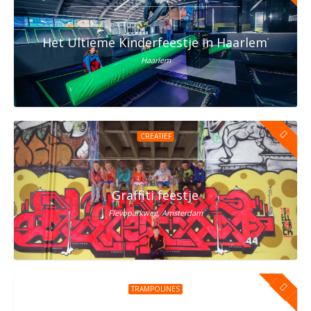
Het Ultieme Kinderfeestje in Haarlem? Vier h
Haarlem
CREATIEF
Graffiti feestje
Flevoparkweg, Amsterdam
TRAMPOLINES