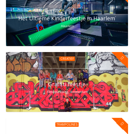
Het Ultieme Kinderfeestje in Haarlem? Vier h
Haarlem
CREATIEF
Graffiti feestje
Flevoparkweg, Amsterdam
TRAMPOLINES