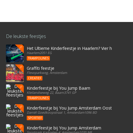
De leukste feestjes
Het Ultieme Kinderfeestje in Haarlem? Vier het bij Stree
Haarlem2051 EG
TRAMPOLINES
Graffiti feestje
Flevoparkweg, Amsterdam
CREATIEF
Kinderfeestje bij You Jump Baarn
Kleilandseweg 22, Baarn3741 GP
TRAMPOLINES
Kinderfeestje bij You Jump Amsterdam Oost
Daniël Goedkoopstraat 1, Amsterdam1096 BD
SPORTIEF
Kinderfeestje bij You Jump Amsterdam
Sportpark Kadoelen 4, Amsterdam1035 NB