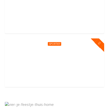
Kinderfeestje bij You Jump Amsterdam
Sportpark Kadoelen 4, Amsterdam
SPORTIEF
Kinderfeestje bij You Jump Amersfoort
Groningerstraat 176, Amersfoort