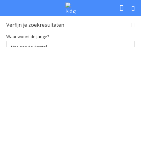
Verfijn je zoekresultaten
Waar woont de jarige?
Loading
Soort feestje
Leeftijd
Prijs per kind
map...
Soort feestje
Leeftijd
Prijs per kind
Kies regio
Kies regio
Zoek
Uitgebreid zoeken
Home
Zoekresultaten