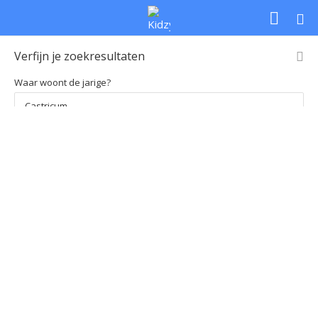
Verfijn je zoekresultaten
Waar woont de jarige?
Loading
Soort feestje
Leeftijd
Prijs per kind
map...
Soort feestje
Leeftijd
Prijs per kind
Kies regio
Kies regio
Zoek
Uitgebreid zoeken
Home
Zoekresultaten