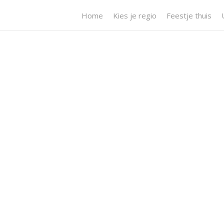
Home
Kies je regio
Feestje thuis