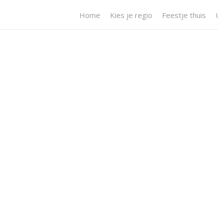
Home
Kies je regio
Feestje thuis